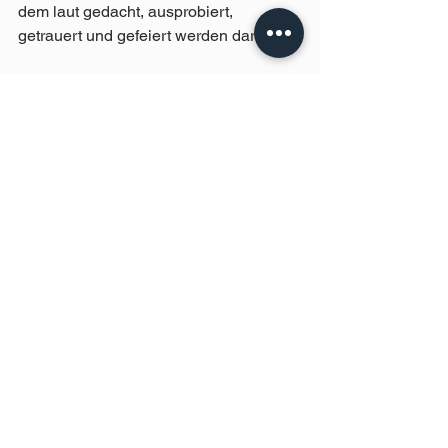
dem laut gedacht, ausprobiert, 
getrauert und gefeiert werden darf.
Drei kleine Schritte zu 
mehr Sichtbarkeit
Wer möchte, kann Sichtbarkeit im 
Kleinen üben. Zum Beispiel:
Ein ehrliches Wort im Team, wenn 
ein Witz auf Kosten Einzelner oder 
bestimmter Gruppen geht.
Ein Nebensatz im 
Bewerbungsgespräch, der zeigt: 
Ich stehe zu mir.
Ein Regenbogen-Accessoire 
tragen – nicht im Juni, sondern im 
September oder Oktober. (An 
dieser Stelle großes Dankeschön 